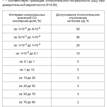
* – соответствует границам относительной погрешности (±Δ
) при
0
доверительной вероятности (P=0.95)
Интервал номинальных
Допускаемое относительное
значений СО
отклонение
(молярная доля, %)
не более ±Д, %
-5
-5
св. 1•10
до 5•10
50
-5
-4
св. 5•10
до 1•10
30
-4
-3
св. 1•10
до 1•10
20
-3
св. 1•10
до 0.1
10
св. 0.1 до 1
5
св. 1 до 10
5
св. 10 до 20
3
св. 20 до 50
3
св. 50 до 70
3
св. 70 до 90
2