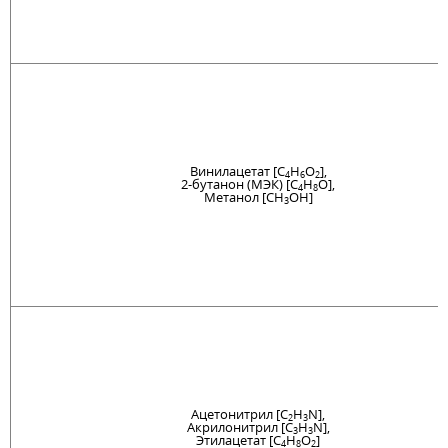
Винилацетат [C
H
O
],
4
6
2
2-бутанон (МЭК) [C
H
O],
4
8
Метанол [CH
OH]
3
Ацетонитрил [C
H
N],
2
3
Акрилонитрил [C
H
N],
3
3
Этилацетат [C
H
O
]
4
8
2