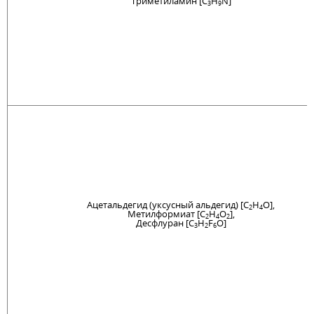
Триметиламин [C
H
N]
3
9
Ацетальдегид (уксусный альдегид) [C
H
O],
2
4
Метилформиат [C
H
O
],
2
4
2
Десфлуран [C
H
F
O]
3
2
6