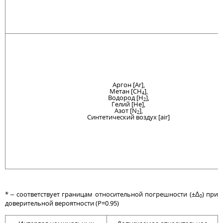
Аргон [Ar],
Метан [CH
],
4
Водород [H
],
2
Гелий [He],
Азот [N
],
2
Синтетический воздух [air]
* – соответствует границам относительной погрешности (±Δ
) при
0
доверительной вероятности (P=0.95)