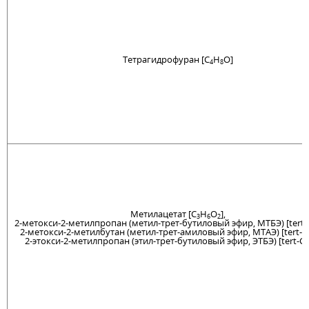
Тетрагидрофуран [C
H
O]
4
8
Метилацетат [C
H
O
],
3
6
2
2-метокси-2-метилпропан (метил-трет-бутиловый эфир, МТБЭ) [tert-
2-метокси-2-метилбутан (метил-трет-амиловый эфир, МТАЭ) [tert-C
2-этокси-2-метилпропан (этил-трет-бутиловый эфир, ЭТБЭ) [tert-C
6