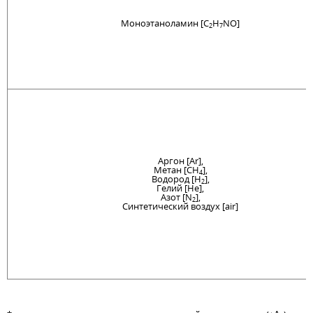
Моноэтаноламин [C
H
NO]
2
7
Аргон [Ar],
Метан [CH
],
4
Водород [H
],
2
Гелий [He],
Азот [N
],
2
Синтетический воздух [air]