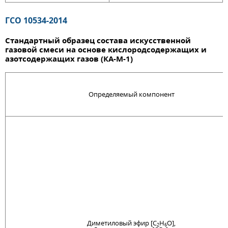
ГСО 10534-2014
Стандартный образец состава искусственной
газовой смеси на основе кислородсодержащих и
азотсодержащих газов (КА-М-1)
Определяемый компонент
Диметиловый эфир [C
H
O],
2
6