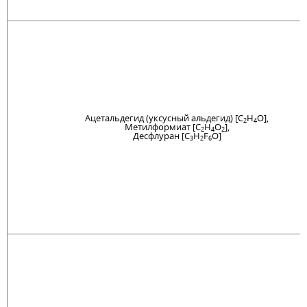
Ацетальдегид (уксусный альдегид) [C
H
O],
2
4
Метилформиат [C
H
O
],
2
4
2
Десфлуран [C
H
F
O]
3
2
6