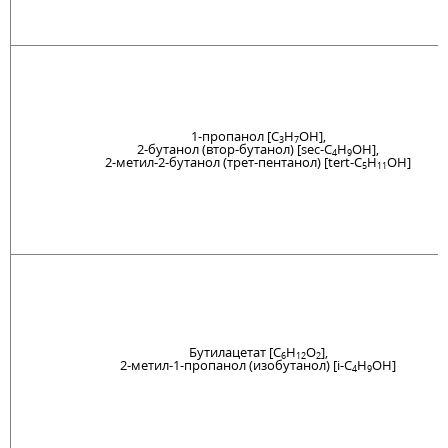
1-пропанол [C
H
OH],
3
7
2-бутанол (втор-бутанол) [sec-C
H
OH],
4
9
2-метил-2-бутанол (трет-пентанол) [tert-C
H
OH]
5
11
Бутилацетат [C
H
O
],
6
12
2
2-метил-1-пропанол (изобутанол) [i-C
H
OH]
4
9