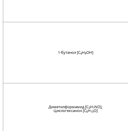
1-бутанол [C
H
OH]
4
9
Диметилформамид [C
H
NO],
3
7
Циклогексанон [C
H
O]
6
10