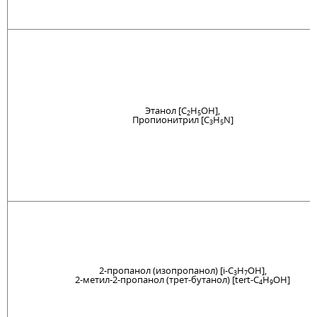
Этанол [C
H
OH],
2
5
Пропионитрил [C
H
N]
3
5
2-пропанол (изопропанол) [i-C
H
OH],
3
7
2-метил-2-пропанол (трет-бутанол) [tert-C
H
OH]
4
9