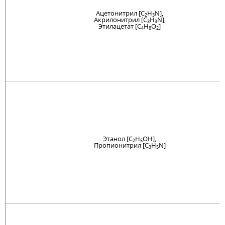
Ацетонитрил [C
H
N],
2
3
Акрилонитрил [C
H
N],
3
3
Этилацетат [C
H
O
]
4
8
2
Этанол [C
H
OH],
2
5
Пропионитрил [C
H
N]
3
5