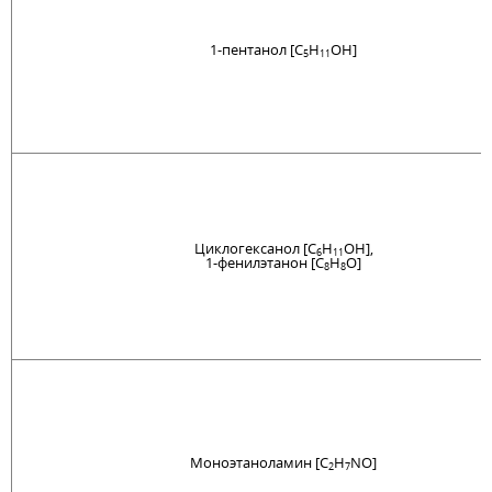
1-пентанол [C
H
OH]
5
11
Циклогексанол [C
H
OH],
6
11
1-фенилэтанон [C
H
O]
8
8
Моноэтаноламин [C
H
NO]
2
7