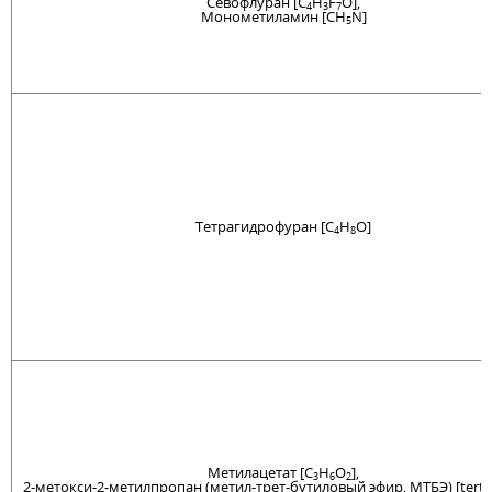
Севофлуран [C
H
F
O],
4
3
7
Монометиламин [CH
N]
5
Тетрагидрофуран [C
H
O]
4
8
Метилацетат [C
H
O
],
3
6
2
2-метокси-2-метилпропан (метил-трет-бутиловый эфир, МТБЭ) [tert-