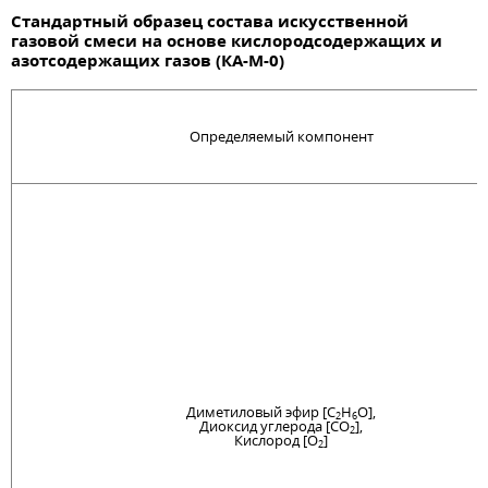
Стандартный образец состава искусственной
газовой смеси на основе кислородсодержащих и
азотсодержащих газов (КА-М-0)
Определяемый компонент
Диметиловый эфир [C
H
O],
2
6
Диоксид углерода [CO
],
2
Кислород [O
]
2