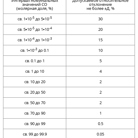
Интервал номинальных
Допускаемое относительное
значений СО
отклонение
(молярная доля, %)
не более ±Д, %
-5
-5
св. 1•10
до 5•10
30
-5
-4
св. 5•10
до 1•10
20
-4
-3
св. 1•10
до 1•10
15
-3
св. 1•10
до 0.1
10
св. 0.1 до 1
5
св. 1 до 10
4
св. 10 до 20
2
св. 20 до 50
2
св. 50 до 70
2
св. 70 до 90
1
св. 90 до 99
0.5
св. 99 до 99.9
0.05