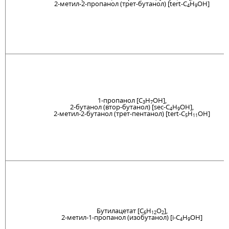
2-метил-2-пропанол (трет-бутанол) [tert-C
H
OH]
4
9
1-пропанол [C
H
OH],
3
7
2-бутанол (втор-бутанол) [sec-C
H
OH],
4
9
2-метил-2-бутанол (трет-пентанол) [tert-C
H
OH]
5
11
Бутилацетат [C
H
O
],
6
12
2
2-метил-1-пропанол (изобутанол) [i-C
H
OH]
4
9