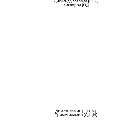
Диоксид углерода [CO
],
2
Кислород [O
]
2
Диметиламин [C
H
N],
2
7
Триметиламин [C
H
N]
3
9