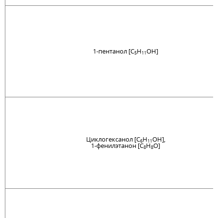
1-пентанол [C
H
OH]
5
11
Циклогексанол [C
H
OH],
6
11
1-фенилэтанон [C
H
O]
8
8