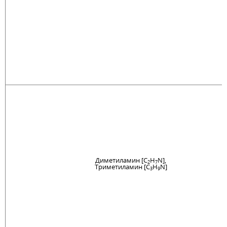
Диметиламин [C
H
N],
2
7
Триметиламин [C
H
N]
3
9