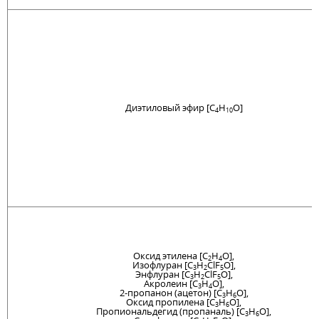
Диэтиловый эфир [C
H
O]
4
10
Оксид этилена [C
H
O],
2
4
Изофлуран [C
H
ClF
O],
3
2
5
Энфлуран [C
H
ClF
O],
3
2
5
Акролеин [C
H
O],
3
4
2-пропанон (ацетон) [C
H
O],
3
6
Оксид пропилена [C
H
O],
3
6
Пропиональдегид (пропаналь) [C
H
O],
3
6