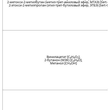
2-метокси-2-метилбутан (метил-трет-амиловый эфир, МТАЭ) [tert-C
2-этокси-2-метилпропан (этил-трет-бутиловый эфир, ЭТБЭ) [tert-C
6
Винилацетат [C
H
O
],
4
6
2
2-бутанон (МЭК) [C
H
O],
4
8
Метанол [CH
OH]
3