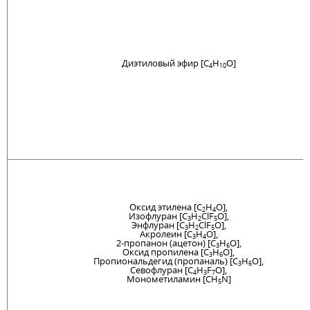
Диэтиловый эфир [C
H
O]
4
10
Оксид этилена [C
H
O],
2
4
Изофлуран [C
H
ClF
O],
3
2
5
Энфлуран [C
H
ClF
O],
3
2
5
Акролеин [C
H
O],
3
4
2-пропанон (ацетон) [C
H
O],
3
6
Оксид пропилена [C
H
O],
3
6
Пропиональдегид (пропаналь) [C
H
O],
3
6
Севофлуран [C
H
F
O],
4
3
7
Монометиламин [CH
N]
5