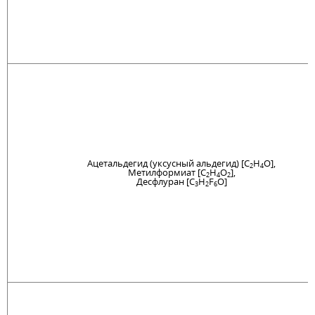
Ацетальдегид (уксусный альдегид) [C
H
O],
2
4
Метилформиат [C
H
O
],
2
4
2
Десфлуран [C
H
F
O]
3
2
6