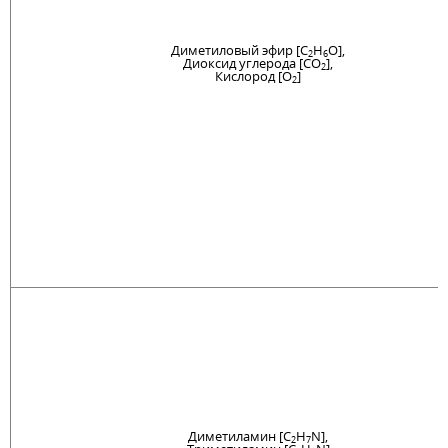
Диметиловый эфир [C
H
O],
2
6
Диоксид углерода [CO
],
2
Кислород [O
]
2
Диметиламин [C
H
N],
2
7