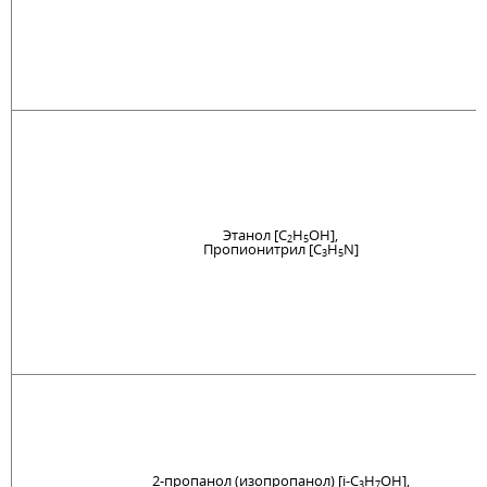
Этанол [C
H
OH],
2
5
Пропионитрил [C
H
N]
3
5
2-пропанол (изопропанол) [i-C
H
OH],
3
7