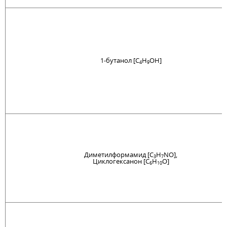
1-бутанол [C
H
OH]
4
9
Диметилформамид [C
H
NO],
3
7
Циклогексанон [C
H
O]
6
10