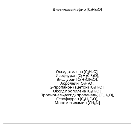
Диэтиловый эфир [C
H
O]
4
10
Оксид этилена [C
H
O],
2
4
Изофлуран [C
H
ClF
O],
3
2
5
Энфлуран [C
H
ClF
O],
3
2
5
Акролеин [C
H
O],
3
4
2-пропанон (ацетон) [C
H
O],
3
6
Оксид пропилена [C
H
O],
3
6
Пропиональдегид (пропаналь) [C
H
O],
3
6
Севофлуран [C
H
F
O],
4
3
7
Монометиламин [CH
N]
5