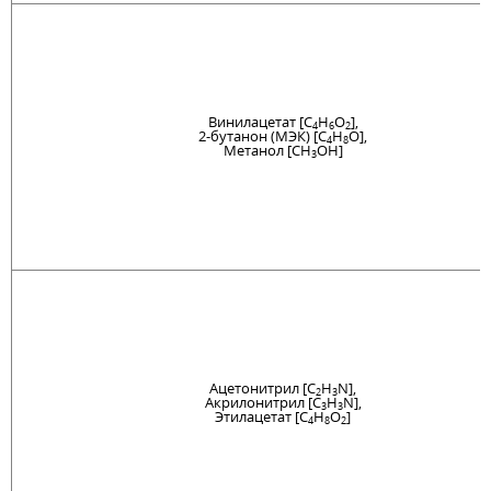
Винилацетат [C
H
O
],
4
6
2
2-бутанон (МЭК) [C
H
O],
4
8
Метанол [CH
OH]
3
Ацетонитрил [C
H
N],
2
3
Акрилонитрил [C
H
N],
3
3
Этилацетат [C
H
O
]
4
8
2