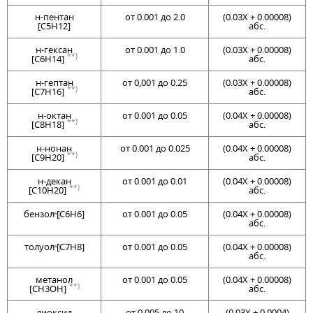
н-пентан
от 0.001 до 2.0
(0.03Х + 0.00008)
[C5H12]
абс.
н-гексан
от 0.001 до 1.0
(0.03Х + 0.00008)
**)
[C6H14]
абс.
н-гептан
от 0,001 до 0.25
(0.03Х + 0.00008)
**)
[C7H16]
абс.
н-октан
от 0.001 до 0.05
(0.04Х + 0.00008)
**)
[C8H18]
абс.
н-нонан
от 0.001 до 0.025
(0.04Х + 0.00008)
**)
[C9H20]
абс.
н-декан
от 0.001 до 0.01
(0.04Х + 0.00008)
**)
[C10H20]
абс.
бензол [C6H6]
от 0.001 до 0.05
(0.04Х + 0.00008)
**)
абс.
толуол [C7H8]
от 0.001 до 0.05
(0.04Х + 0.00008)
**)
абс.
метанол
от 0.001 до 0.05
(0.04Х + 0.00008)
**)
[CH3OH]
абс.
диоксид
от 0.005 до 10
(0.03Х + 0.0004)