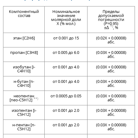
Компонентный
Номинальное
Пределы
состав
значение
допускаемой
молярной доли
погрешности
X (% мол.)
(P=0.95)
*)
±Δ
, %
этан [C2H6]
от 0.001 до 15
(0.02Х + 0.00008)
абс.
пропан [C3H8]
от 0.005 до 6.0
(0.03Х + 0.00008)
абс.
изобутан [i-
от 0.001 до 4.0
(0.03Х + 0.00008)
C4H10]
абс.
н-бутан [n-
от 0.001 до 4.0
(0.03Х + 0.00008)
C4H10]
абс.
нeoпентан
от 0.0005 до 0.05
(0.03Х + 0.00008)
**)
[neo-C5H12]
абс.
изопентан [i-
от 0.001 до 2.0
(0.03Х + 0.00008)
C5H12]
абс.
н-пентан [n-
от 0.001 до 2.0
(0.03Х + 0.00008)
C5H12]
абс.