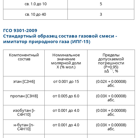
св. 1.0 до 10
5
св. 10 до 40
3
ГСО 9301-2009
Стандартный образец состава газовой смеси -
имитатор природного газа (ИПГ-15)
Компонентный
Номинальное
Пределы
состав
значение
допускаемой
молярной доли
погрешности
X (% мол.)
(P=0.95)
*)
±Δ
, %
этан [C2H6]
от 0.001 до 15
(0.02Х + 0.00008)
абс.
пропан [C3H8]
от 0.005 до 6.0
(0.03Х + 0.00008)
абс.
изобутан [i-
от 0.001 до 4.0
(0.03Х + 0.00008)
C4H10]
абс.
н-бутан [n-
от 0.001 до 4.0
(0.03Х + 0.00008)
C4H10]
абс.