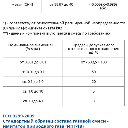
метан [CH4]
от 99.97 до 40
(-0.0093Х+0.939)
абс.
*) - соответствуют относительной расширенной неопределенности
(U) при коэффициенте охвата k=2
**) - данный компонент включается в смесь по требованию
Номинальное значение СО
Пределы допускаемого
(% мол.)
относительного отклонения
±Д, %
от 0.001 до 0.01
от - 50 до + 100
св. 0.01 до 0.1
50
св. 0.1 до 1.0
20
св. 1.0 до 10
5
св. 10 до 40
3
ГСО 9299-2009
Стандартный образец состава газовой смеси -
имитатор природного газа (ИПГ-13)