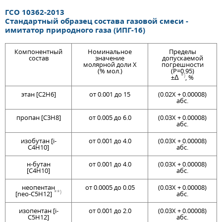
ГСО 10362-2013
Стандартный образец состава газовой смеси -
имитатор природного газа (ИПГ-16)
Компонентный
Номинальное
Пределы
состав
значение
допускаемой
молярной доли X
погрешности
(% мол.)
(P=0.95)
*)
±Δ
, %
этан [C2H6]
от 0.001 до 15
(0.02Х + 0.00008)
абс.
пропан [C3H8]
от 0.005 до 6.0
(0.03Х + 0.00008)
абс.
изобутан [i-
от 0.001 до 4.0
(0.03Х + 0.00008)
C4H10]
абс.
н-бутан
от 0.001 до 4.0
(0.03Х + 0.00008)
[C4H10]
абс.
неопентан
от 0.0005 до 0.05
(0.03Х + 0.00008)
**)
[neo-C5H12]
абс.
изопентан [i-
от 0.001 до 2.0
(0.03Х + 0.00008)
C5H12]
абс.