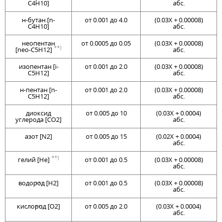
C4H10]
абс.
н-бутан [n-
от 0.001 до 4.0
(0.03Х + 0.00008)
C4H10]
абс.
нeoпентан
от 0.0005 до 0.05
(0.03Х + 0.00008)
**)
[neo-C5H12]
абс.
изопентан [i-
от 0.001 до 2.0
(0.03Х + 0.00008)
C5H12]
абс.
н-пентан [n-
от 0.001 до 2.0
(0.03Х + 0.00008)
C5H12]
абс.
диоксид
от 0.005 до 10
(0.03Х + 0.0004)
углерода [CO2]
абс.
азот [N2]
от 0.005 до 15
(0.02Х + 0.0004)
абс.
**)
гелий [He]
от 0.001 до 0.5
(0.03Х + 0.00008)
абс.
водород [H2]
от 0.001 до 0.5
(0.03Х + 0.00008)
**)
абс.
кислород [O2]
от 0.005 до 2.0
(0.03Х + 0.0004)
**)
абс.