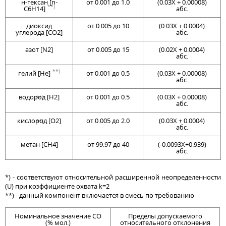
н-гексан [n-
от 0.001 до 1.0
(0.03Х + 0.00008)
**)
C6H14]
абс.
диоксид
от 0.005 до 10
(0.03Х + 0.0004)
углерода [CO2]
абс.
азот [N2]
от 0.005 до 15
(0.02Х + 0.0004)
абс.
**)
гелий [He]
от 0.001 до 0.5
(0.03Х + 0.00008)
абс.
водород [H2]
от 0.001 до 0.5
(0.03Х + 0.00008)
**)
абс.
кислород [O2]
от 0.005 до 2.0
(0.03Х + 0.0004)
**)
абс.
метан [CH4]
от 99.97 до 40
(-0.0093Х+0.939)
абс.
*) - соответствуют относительной расширенной неопределенности
(U) при коэффициенте охвата k=2
**) - данный компонент включается в смесь по требованию
Номинальное значение СО
Пределы допускаемого
(% мол.)
относительного отклонения