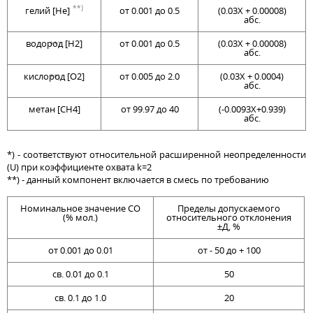
**)
гелий [He]
от 0.001 до 0.5
(0.03Х + 0.00008)
абс.
водород [H2]
от 0.001 до 0.5
(0.03Х + 0.00008)
**)
абс.
кислород [O2]
от 0.005 до 2.0
(0.03Х + 0.0004)
**)
абс.
метан [CH4]
от 99.97 до 40
(-0.0093Х+0.939)
абс.
*) - соответствуют относительной расширенной неопределенности
(U) при коэффициенте охвата k=2
**) - данный компонент включается в смесь по требованию
Номинальное значение СО
Пределы допускаемого
(% мол.)
относительного отклонения
±Д, %
от 0.001 до 0.01
от - 50 до + 100
св. 0.01 до 0.1
50
св. 0.1 до 1.0
20