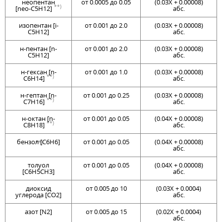
нeoпентан
от 0.0005 до 0.05
(0.03Х + 0.00008)
**)
[neo-C5H12]
абс.
изопентан [i-
от 0.001 до 2.0
(0.03Х + 0.00008)
C5H12]
абс.
н-пентан [n-
от 0.001 до 2.0
(0.03Х + 0.00008)
C5H12]
абс.
н-гексан [n-
от 0.001 до 1.0
(0.03Х + 0.00008)
**)
C6H14]
абс.
н-гептан [n-
от 0.001 до 0.25
(0.03Х + 0.00008)
**)
C7H16]
абс.
н-октан [n-
от 0.001 до 0.05
(0.04Х + 0.00008)
**)
C8H18]
абс.
бензол [C6H6]
от 0.001 до 0.05
(0.04Х + 0.00008)
**)
абс.
толуол
от 0.001 до 0.05
(0.04Х + 0.00008)
[C6H5CH3]
абс.
диоксид
от 0.005 до 10
(0.03Х + 0.0004)
углерода [CO2]
абс.
азот [N2]
от 0.005 до 15
(0.02Х + 0.0004)
абс.