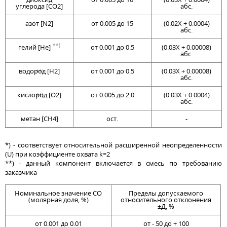
углерода [CO2]
абс.
азот [N2]
от 0.005 до 15
(0.02Х + 0.0004)
абс.
**)
гелий [He]
от 0.001 до 0.5
(0.03Х + 0.00008)
абс.
водород [H2]
от 0.001 до 0.5
(0.03Х + 0.00008)
**)
абс.
кислород [O2]
от 0.005 до 2.0
(0.03Х + 0.0004)
**)
абс.
метан [CH4]
ост.
-
*) - соответствует относительной расширенной неопределенности
(U) при коэффициенте охвата k=2
**) - данный компонент включается в смесь по требованию
заказчика
Номинальное значение СО
Пределы допускаемого
(молярная доля, %)
относительного отклонения
±Д, %
от 0.001 до 0.01
от - 50 до + 100