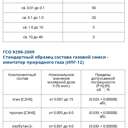
св. 0.01 до 0.1
50
св. 0.1 до 1.0
20
св. 1.0 до 10
5
св. 10 до 40
3
ГСО 9298-2009
Стандартный образец состава газовой смеси -
имитатор природного газа (ИПГ-12)
Компонентный
Номинальное
Пределы
состав
значение
допускаемой
молярной доли
погрешности
X (% мол.)
(P=0.95)
*)
±Δ
, %
этан [C2H6]
от 0.001 до 15
(0.02Х + 0.00008)
абс.
пропан [C3H8]
от 0.005 до 6.0
(0.03Х + 0.00008)
абс.
изобутан [i-
от 0.001 до 4.0
(0.03Х + 0.00008)