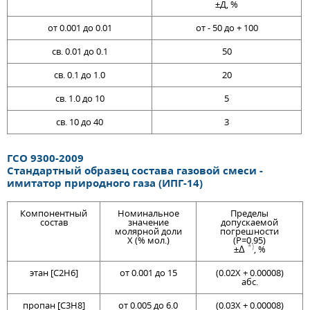
±Д, %
от 0.001 до 0.01
от - 50 до + 100
св. 0.01 до 0.1
50
св. 0.1 до 1.0
20
св. 1.0 до 10
5
св. 10 до 40
3
ГСО 9300-2009
Стандартный образец состава газовой смеси -
имитатор природного газа (ИПГ-14)
Компонентный
Номинальное
Пределы
состав
значение
допускаемой
молярной доли
погрешности
X (% мол.)
(P=0.95)
*)
±Δ
, %
этан [C2H6]
от 0.001 до 15
(0.02Х + 0.00008)
абс.
пропан [C3H8]
от 0.005 до 6.0
(0.03Х + 0.00008)