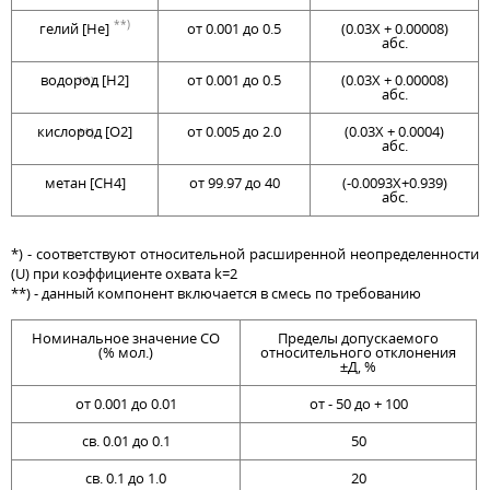
**)
гелий [He]
от 0.001 до 0.5
(0.03Х + 0.00008)
абс.
водород [H2]
от 0.001 до 0.5
(0.03Х + 0.00008)
**)
абс.
кислород [O2]
от 0.005 до 2.0
(0.03Х + 0.0004)
**)
абс.
метан [CH4]
от 99.97 до 40
(-0.0093Х+0.939)
абс.
*) - соответствуют относительной расширенной неопределенности
(U) при коэффициенте охвата k=2
**) - данный компонент включается в смесь по требованию
Номинальное значение СО
Пределы допускаемого
(% мол.)
относительного отклонения
±Д, %
от 0.001 до 0.01
от - 50 до + 100
св. 0.01 до 0.1
50
св. 0.1 до 1.0
20