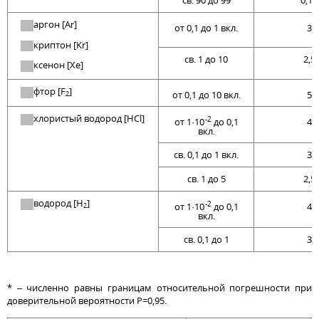
св. 90 до 99
0,10
аргон [Ar]
от 0,1 до 1 вкл.
3
криптон [Kr]
св. 1 до 10
2,5
ксенон [Xe]
фтор [F
]
от 0,1 до 10 вкл.
5
2
хлористый водород [HCl]
-2
от 1·10
до 0,1
4
вкл.
св. 0,1 до 1 вкл.
3
св. 1 до 5
2,5
водород [H
]
-2
от 1·10
до 0,1
4
2
вкл.
св. 0,1 до 1
3
* – численно равны границам относительной погрешности при
доверительной вероятности P=0,95.