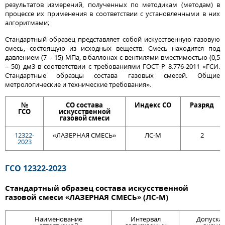
результатов измерений, полученных по методикам (методам) в
процессе их применения в соответствии с установленными в них
алгоритмами;
Cтандартный образец представляет собой искусственную газовую
смесь, состоящую из исходных веществ. Смесь находится под
давлением (7 – 15) МПа, в баллонах с вентилями вместимостью (0,5
– 50) дм3 в соответствии с требованиями ГОСТ Р 8.776-2011 «ГСИ.
Стандартные образцы состава газовых смесей. Общие
метрологические и технические требования».
№
СО состава
Индекс СО
Разряд
ГСО
искусственной
газовой смеси
12322-
«ЛАЗЕРНАЯ СМЕСЬ»
ЛС-М
2
2023
ГСО 12322-2023
Стандартный образец состава искусственной
газовой смеси «ЛАЗЕРНАЯ СМЕСЬ» (ЛС-М)
Наименование
Интервал
Допуска