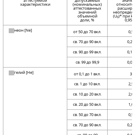
аттестуемой
допускаемых
значе
характеристики
(номинальных)
относите
аттестованных
расшире
значений
неопредел
объемной
(U
)* при k 
0
доли, %
0,95,
неон [Ne]
от 50 до 70 вкл.
0,5
св. 70 до 90 вкл.
0,25
св. 90 до 99 вкл.
0,10
св. 99 до 99,9
0,03
гелий [He]
от 0,1 до 1 вкл.
3
св. 1 до 10 вкл.
2,5
св. 10 до 20 вкл.
2,0
св. 20 до 50 вкл.
1,0
св. 50 до 70 вкл.
0,5
св. 70 до 90 вкл.
0,25